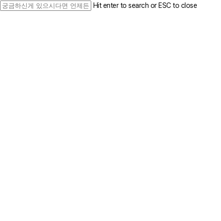
Skip
Hit enter to search or ESC to close
to
Close
main
Search
content